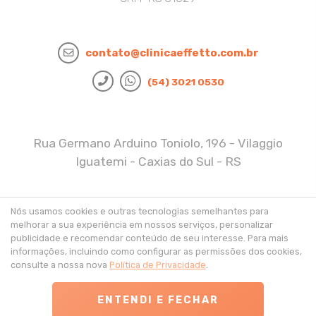
contato@clinicaeffetto.com.br
(54) 3021 0530
Rua Germano Arduino Toniolo, 196 - Vilaggio
Iguatemi - Caxias do Sul - RS
Políticas de Privacidade
Nós usamos cookies e outras tecnologias semelhantes para
melhorar a sua experiência em nossos serviços, personalizar
publicidade e recomendar conteúdo de seu interesse. Para mais
informações, incluindo como configurar as permissões dos cookies,
consulte a nossa nova
Política de Privacidade
.
ENTENDI E FECHAR