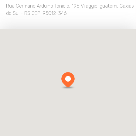
Rua Germano Arduino Toniolo, 196
Vilaggio Iguatemi,
Caxias
do Sul - RS
CEP: 95012-346