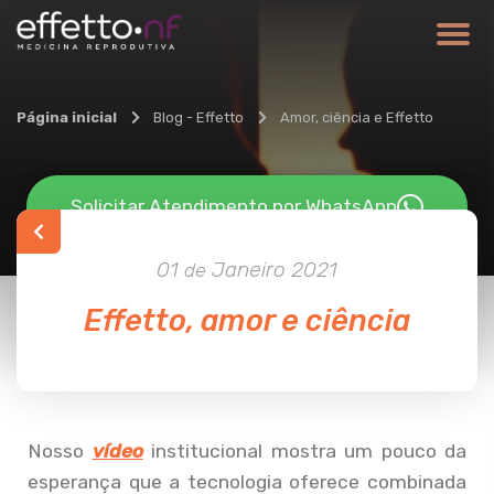
Página inicial
Blog - Effetto
Amor, ciência e Effetto
Solicitar Atendimento por WhatsApp
01
Janeiro
2021
de
Effetto, amor e ciência
Nosso
vídeo
institucional mostra um pouco da
esperança que a tecnologia oferece combinada