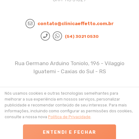
contato@clinicaeffetto.com.br
(54) 3021 0530
Rua Germano Arduino Toniolo, 196 - Vilaggio
Iguatemi - Caxias do Sul - RS
Políticas de Privacidade
Nós usamos cookies e outras tecnologias semelhantes para
melhorar a sua experiência em nossos serviços, personalizar
publicidade e recomendar conteúdo de seu interesse. Para mais
informações, incluindo como configurar as permissões dos cookies,
consulte a nossa nova
Política de Privacidade
.
ENTENDI E FECHAR