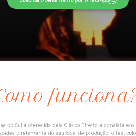
Solicitar Atendimento por WhatsApp
Como funciona
as do Sul é oferecida pela Clínica Effetto e consiste 
oides diretamente do seu local de produção, o testícu