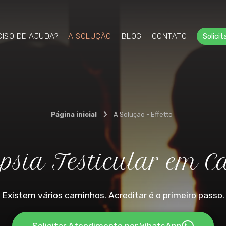
CISO DE AJUDA?
A SOLUÇÃO
BLOG
CONTATO
Solicit
Página inicial
A Solução - Effetto
sia Testicular em C
Existem vários caminhos. Acreditar é o primeiro passo.