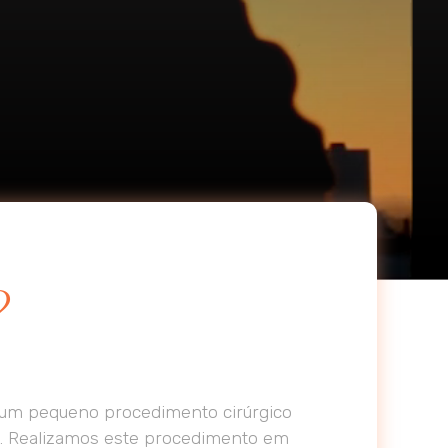
?
em um pequeno procedimento cirúrgico
lo. Realizamos este procedimento em