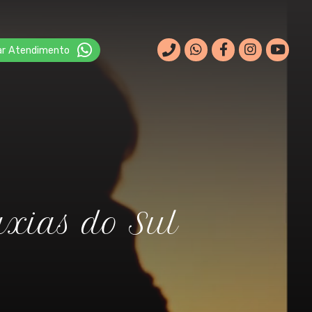
ar Atendimento ‎
axias do Sul