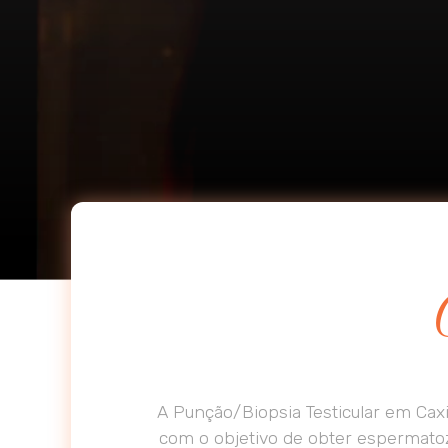
A Punção/Biopsia Testicular em Caxi
com o objetivo de obter espermatoz