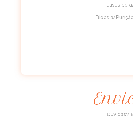
casos de a
Biopsia/Punção 
Envi
Dúvidas? E